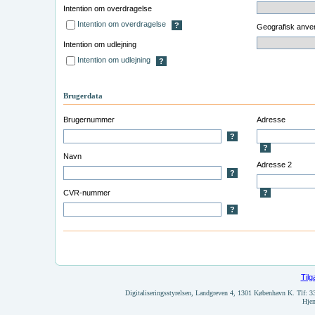
Intention om overdragelse
Intention om overdragelse
?
Geografisk anve
Intention om udlejning
Intention om udlejning
?
Brugerdata
Brugernummer
Adresse
?
?
Navn
Adresse 2
?
CVR-nummer
?
?
Til
Digitaliseringsstyrelsen, Landgreven 4, 1301 København K. Tlf: 
Hje