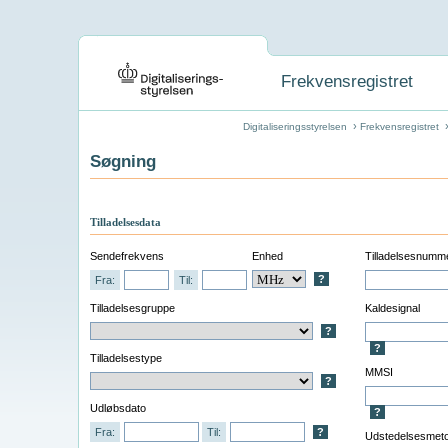
Frekvensregistret
›
Digitaliseringsstyrelsen
Frekvensregistret
Søgning
Tilladelsesdata
Sendefrekvens
Enhed
Tilladelsesnumm
?
Fra:
Til:
Tilladelsesgruppe
Kaldesignal
?
?
Tilladelsestype
MMSI
?
Udløbsdato
?
Fra:
Til:
?
Udstedelsesmet